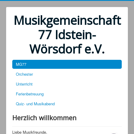
Musikgemeinschaft
77 Idstein-
Wörsdorf e.V.
MG77
Orchester
Unterricht
Ferienbetreuung
Quiz- und Musikabend
Herzlich willkommen
Liebe Musikfreunde,