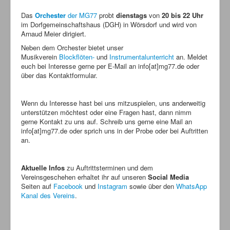
Das
Orchester
der MG77
probt
dienstags
von
20 bis 22 Uhr
im Dorfgemeinschaftshaus (DGH) in Wörsdorf und wird von
Arnaud Meier dirigiert.
Neben dem Orchester bietet unser
Musikverein
Blockflöten-
und
Instrumentalunterricht
an. Meldet
euch bei Interesse gerne per E-Mail an info[at]mg77.de oder
über das Kontaktformular.
Wenn du Interesse hast bei uns mitzuspielen, uns anderweitig
unterstützen möchtest oder eine Fragen hast, dann nimm
gerne Kontakt zu uns auf. Schreib uns gerne eine Mail an
info[at]mg77.de oder sprich uns in der Probe oder bei Auftritten
an.
Aktuelle Infos
zu Auftrittsterminen und dem
Vereinsgeschehen erhaltet ihr auf unseren
Social Media
Seiten auf
Facebook
und
Instagram
sowie über den
WhatsApp
Kanal des Vereins
.